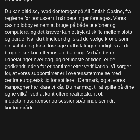
Når du bliver betalt
Du kan altid se, hvad der foregår på All British Casino, fra
reglerne for bonusser til når betalinger foretages. Vores
casino lobby er nem at bruge på både telefoner og
computere, og det kræver kun et tryk at skifte mellem slots
og borde. Når du tilmelder dig, skal du vælge krone som
din valuta, og for at foretage indbetalinger hurtigt, skal du
bruge sikre kort eller instant banking. Vi håndterer
udbetalinger hver dag, og det meste af tiden, er de
godkendt inden for et par timer efter verifikation. Vi sørger
for, at vores supporttimer er i overensstemmelse med
centraleuropæisk tid for spillere i Danmark, og at vores
kampagner har klare vilkår. Du har magt til at spille på dine
egne vilkår ved at kontrollere realitetskontrol,
indbetalingsgrænser og sessionspåmindelser i dit
kontoområde.