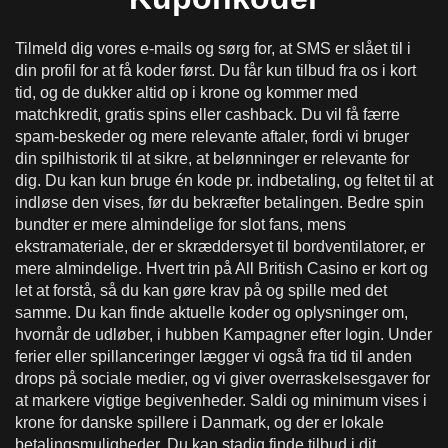
Tilmeld dig vores e-mails og sørg for, at SMS er slået til i
din profil for at få koder først. Du får kun tilbud fra os i kort
tid, og de dukker altid op i krone og kommer med
matchkredit, gratis spins eller cashback. Du vil få færre
spam-beskeder og mere relevante aftaler, fordi vi bruger
din spilhistorik til at sikre, at belønninger er relevante for
dig. Du kan kun bruge én kode pr. indbetaling, og feltet til at
indløse den vises, før du bekræfter betalingen. Bedre spin
bundter er mere almindelige for slot fans, mens
ekstramateriale, der er skræddersyet til bordventilatorer, er
mere almindelige. Hvert trin på All British Casino er kort og
let at forstå, så du kan gøre krav på og spille med det
samme. Du kan finde aktuelle koder og oplysninger om,
hvornår de udløber, i hubben Kampagner efter login. Under
ferier eller spillanceringer lægger vi også fra tid til anden
drops på sociale medier, og vi giver overraskelsesgaver for
at markere vigtige begivenheder. Saldi og minimum vises i
krone for danske spillere i Danmark, og der er lokale
betalingsmuligheder. Du kan stadig finde tilbud i dit