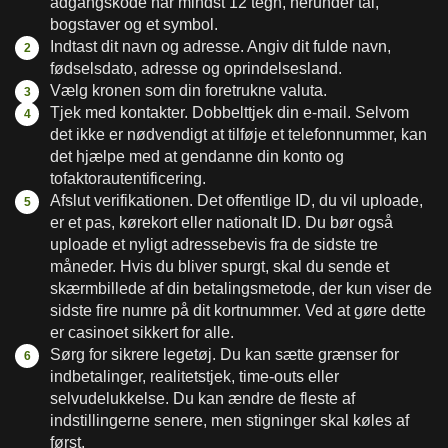
adgangskode har mindst 12 tegn, herunder tal,
bogstaver og et symbol.
Indtast dit navn og adresse. Angiv dit fulde navn,
fødselsdato, adresse og oprindelsesland.
Vælg kronen som din foretrukne valuta.
Tjek med kontakter. Dobbelttjek din e-mail. Selvom
det ikke er nødvendigt at tilføje et telefonnummer, kan
det hjælpe med at gendanne din konto og
tofaktorautentificering.
Afslut verifikationen. Det offentlige ID, du vil uploade,
er et pas, kørekort eller nationalt ID. Du bør også
uploade et nyligt adressebevis fra de sidste tre
måneder. Hvis du bliver spurgt, skal du sende et
skærmbillede af din betalingsmetode, der kun viser de
sidste fire numre på dit kortnummer. Ved at gøre dette
er casinoet sikkert for alle.
Sørg for sikrere legetøj. Du kan sætte grænser for
indbetalinger, realitetstjek, time-outs eller
selvudelukkelse. Du kan ændre de fleste af
indstillingerne senere, men stigninger skal køles af
først.