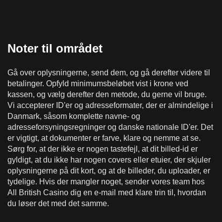
Noter til området
Gå over oplysningerne, send dem, og gå derefter videre til
betalinger. Opfyld minimumsbeløbet vist i krone ved
kassen, og vælg derefter den metode, du gerne vil bruge.
Vi accepterer ID'er og adresseformater, der er almindelige i
Danmark, såsom komplette navne- og
adresseforsyningsregninger og danske nationale ID'er. Det
er vigtigt, at dokumenter er farve, klare og nemme at se.
Sørg for, at der ikke er nogen tastefejl, at dit billed-id er
gyldigt, at du ikke har nogen covers eller etuier, der skjuler
oplysningerne på dit kort, og at de billeder, du uploader, er
tydelige. Hvis der mangler noget, sender vores team hos
All British Casino dig en e-mail med klare trin til, hvordan
du løser det med det samme.