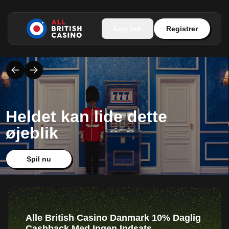
Log ind
Registrer
Heldet kan lide dette
øjeblik
Spil nu
Alle British Casino Danmark 10% Daglig
Cashback Med Ingen Indsats