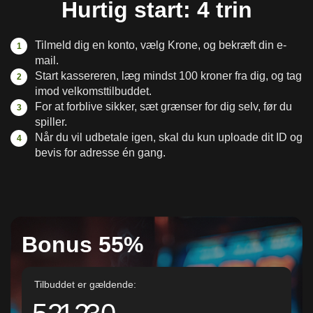
Hurtig start: 4 trin
Tilmeld dig en konto, vælg Krone, og bekræft din e-
mail.
Start kassereren, læg mindst 100 kroner fra dig, og tag
imod velkomsttilbuddet.
For at forblive sikker, sæt grænser for dig selv, før du
spiller.
Når du vil udbetale igen, skal du kun uploade dit ID og
bevis for adresse én gang.
Bonus 55%
Tilbuddet er gældende: