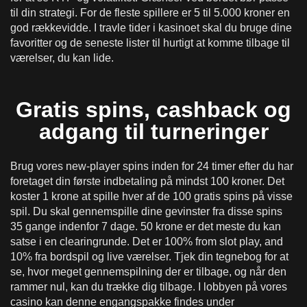
til din strategi. For de fleste spillere er 5 til 5.000 kroner en
god rækkevidde. I travle tider i kasinoet skal du bruge dine
favoritter og de seneste lister til hurtigt at komme tilbage til
værelser, du kan lide.
Gratis spins, cashback og
adgang til turneringer
Brug vores new-player spins inden for 24 timer efter du har
foretaget din første indbetaling på mindst 100 kroner. Det
koster 1 krone at spille hver af de 100 gratis spins på visse
spil. Du skal gennemspille dine gevinster fra disse spins
35 gange indenfor 7 dage. 50 krone er det meste du kan
satse i en clearingrunde. Det er 100% from slot play, and
10% fra bordspil og live værelser. Tjek din tegnebog for at
se, hvor meget gennemspilning der er tilbage, og når den
rammer nul, kan du trække dig tilbage. I lobbyen på vores
casino kan denne engangspakke findes under