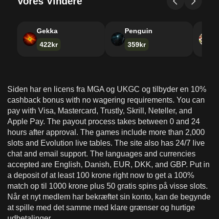
Vores Vindere
Spil, point og smartere spil
Sådan får du og bruger alle British Casino
Gekka
Penguin
P
Kuponkoder
422kr
359kr
Sådan bruger du en kode
Download vores mobilapp på 30 sekunder
Bliv Vip Og Få Særlige Belønninger
Siden har en licens fra MGA og UKGC og tilbyder en 10%
Sikkerhed På Alle British Casino: Sikre
cashback bonus with no wagering requirements. You can
Betalinger Og Spillerbeskyttelse
pay with Visa, Mastercard, Trustly, Skrill, Neteller, and
Apple Pay. The payout process takes between 0 and 24
Ansvarligt spil
hours after approval. The games include more than 2,000
Grænser, som du sætter
slots and Evolution live tables. The site also has 24/7 live
chat and email support. The languages and currencies
Vælg alle britiske kasinoer for en britisk licens,
accepted are English, Danish, EUR, DKK, and GBP. Put in
hurtige udbetalinger og kampagner, der er
a deposit of at least 100 krone right now to get a 100%
nemme at forstå
match op til 1000 krone plus 50 gratis spins på visse slots.
Når et nyt medlem har bekræftet sin konto, kan de begynde
Hurtig opsætning, der undgår almindelige
at spille med det samme med klare grænser og hurtige
problemer
udbetalinger.