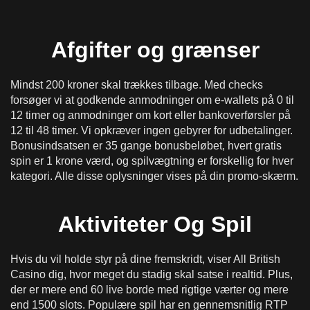
Afgifter og grænser
Mindst 200 kroner skal trækkes tilbage. Med checks
forsøger vi at godkende anmodninger om e-wallets på 0 til
12 timer og anmodninger om kort eller bankoverførsler på
12 til 48 timer. Vi opkræver ingen gebyrer for udbetalinger.
Bonusindsatsen er 35 gange bonusbeløbet, hvert gratis
spin er 1 krone værd, og spilvægtning er forskellig for hver
kategori. Alle disse oplysninger vises på din promo-skærm.
Aktiviteter Og Spil
Hvis du vil holde styr på dine fremskridt, viser All British
Casino dig, hvor meget du stadig skal satse i realtid. Plus,
der er mere end 60 live borde med rigtige værter og mere
end 1500 slots. Populære spil har en gennemsnitlig RTP