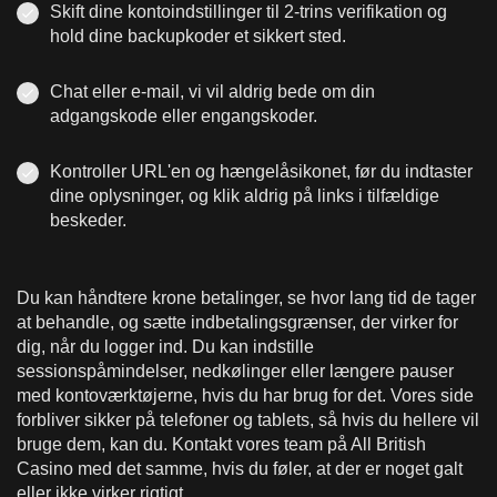
Skift dine kontoindstillinger til 2-trins verifikation og
hold dine backupkoder et sikkert sted.
Chat eller e-mail, vi vil aldrig bede om din
adgangskode eller engangskoder.
Kontroller URL'en og hængelåsikonet, før du indtaster
dine oplysninger, og klik aldrig på links i tilfældige
beskeder.
Du kan håndtere krone betalinger, se hvor lang tid de tager
at behandle, og sætte indbetalingsgrænser, der virker for
dig, når du logger ind. Du kan indstille
sessionspåmindelser, nedkølinger eller længere pauser
med kontoværktøjerne, hvis du har brug for det. Vores side
forbliver sikker på telefoner og tablets, så hvis du hellere vil
bruge dem, kan du. Kontakt vores team på All British
Casino med det samme, hvis du føler, at der er noget galt
eller ikke virker rigtigt.