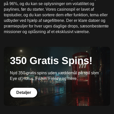
på 96%, og du kan se oplysninger om volatilitet og
paylines, før du starter. Vores casinospil er lavet af
topstudier, og du kan sortere dem efter funktion, tema eller
udbyder ved hjælp af søgefiltrene. Der er klare datoer og
præmiepuljer for hver uges daglige drops, sæsonbestemte
missioner og oplåsning af et eksklusivt værelse.
350 Gratis Spins!
Nyd 350 gratis spins uden væddemål på spil som
Eye of Horus, Fishin’ Frenzy og mere.
Detaljer