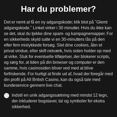
Har du problemer?
Det er nemt at få en ny adgangskode; klik blot på "Glemt
adgangskode." Linket virker i 30 minutter. Hvis du ikke kan
se det, skal du tjekke dine spam- og kampagnemapper. For
en sikkerheds skyld satte vi en 30-minutters lås på den
efter fem mislykkede forsøg. Slet dine cookies, åbn et
privat vindue, eller skift netværk, hvis siden holder op med
at virke. Sluk for eventuelle tilføjelser, der blokerer scripts,
og sørg for, at tiden på din browser og computer er den
samme, hvis casinosiden bliver ved med at blive
forfriskende. For hurtigt at finde ud af, hvad der foregår med
din profil på All British Casino, kan du også tale med
kundeservice gennem live chat.
Indstil en unik adgangssætning med mindst 12 tegn,
der inkluderer bogstaver, tal og symboler for ekstra
sikkerhed.